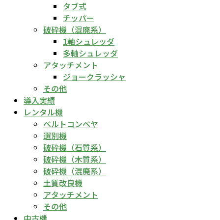
タブ式
チッパー
破砕機（混廃系）
1軸シュレッダ
多軸シュレッダ
アタッチメント
ジョークラッシャ
その他
導入実績
レンタル機
ベルトコンベヤ
選別機
破砕機（石質系）
破砕機（木質系）
破砕機（混廃系）
土質改良機
アタッチメント
その他
中古機