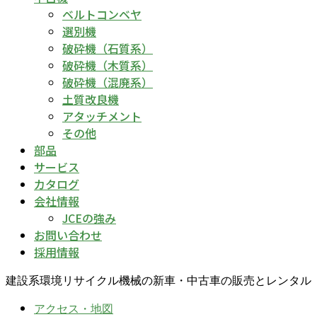
ベルトコンベヤ
選別機
破砕機（石質系）
破砕機（木質系）
破砕機（混廃系）
土質改良機
アタッチメント
その他
部品
サービス
カタログ
会社情報
JCEの強み
お問い合わせ
採用情報
建設系環境リサイクル機械の新車・中古車の販売とレンタル
アクセス・地図