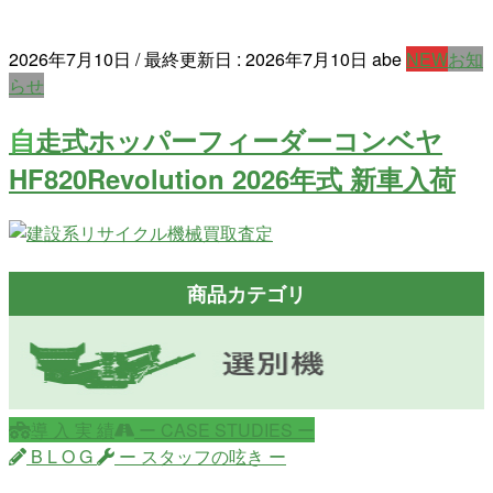
2026年7月10日
/ 最終更新日 :
2026年7月10日
abe
NEW
お知
らせ
自走式ホッパーフィーダーコンベヤ
HF820Revolution 2026年式 新車入荷
商品カテゴリ
導 入 実 績
ー CASE STUDIES ー
B L O G
ー スタッフの呟き ー