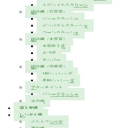
トロンメルスクリーン
破砕機（石質系）
ジョークラッシャ
インパクトクラッシャ
コーンクラッシャ
破砕機（木質系）
水平投入式
タブ式
チッパー
破砕機（混廃系）
1軸シュレッダ
多軸シュレッダ
アタッチメント
ジョークラッシャ
その他
導入実績
レンタル機
ベルトコンベヤ