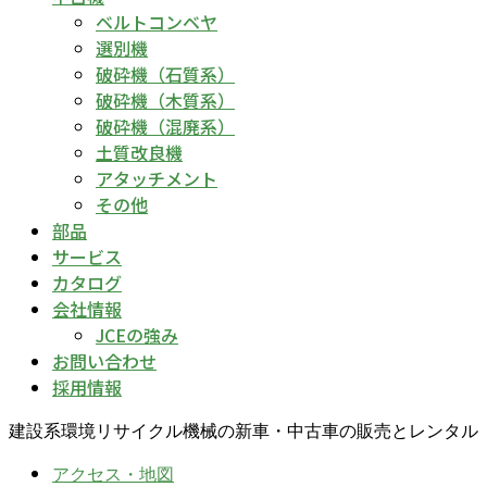
ベルトコンベヤ
選別機
破砕機（石質系）
破砕機（木質系）
破砕機（混廃系）
土質改良機
アタッチメント
その他
部品
サービス
カタログ
会社情報
JCEの強み
お問い合わせ
採用情報
建設系環境リサイクル機械の新車・中古車の販売とレンタル
アクセス・地図