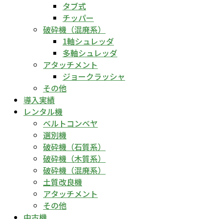
タブ式
チッパー
破砕機（混廃系）
1軸シュレッダ
多軸シュレッダ
アタッチメント
ジョークラッシャ
その他
導入実績
レンタル機
ベルトコンベヤ
選別機
破砕機（石質系）
破砕機（木質系）
破砕機（混廃系）
土質改良機
アタッチメント
その他
中古機