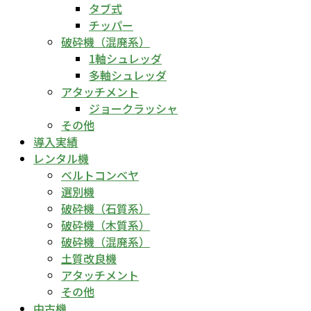
タブ式
チッパー
破砕機（混廃系）
1軸シュレッダ
多軸シュレッダ
アタッチメント
ジョークラッシャ
その他
導入実績
レンタル機
ベルトコンベヤ
選別機
破砕機（石質系）
破砕機（木質系）
破砕機（混廃系）
土質改良機
アタッチメント
その他
中古機