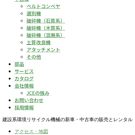
ベルトコンベヤ
選別機
破砕機（石質系）
破砕機（木質系）
破砕機（混廃系）
土質改良機
アタッチメント
その他
部品
サービス
カタログ
会社情報
JCEの強み
お問い合わせ
採用情報
建設系環境リサイクル機械の新車・中古車の販売とレンタル
アクセス・地図