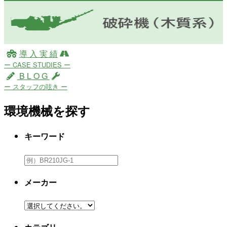
導 入 実 績
ー CASE STUDIES ー
B L O G
ー スタッフの呟き ー
環境機械を探す
キーワード
メーカー