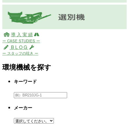
導 入 実 績
ー CASE STUDIES ー
B L O G
ー スタッフの呟き ー
環境機械を探す
キーワード
メーカー