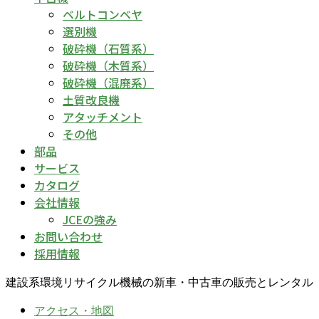
ベルトコンベヤ
選別機
破砕機（石質系）
破砕機（木質系）
破砕機（混廃系）
土質改良機
アタッチメント
その他
部品
サービス
カタログ
会社情報
JCEの強み
お問い合わせ
採用情報
建設系環境リサイクル機械の新車・中古車の販売とレンタル
アクセス・地図