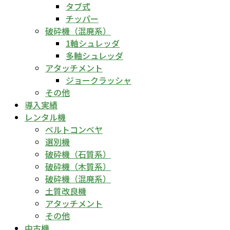
タブ式
チッパー
破砕機（混廃系）
1軸シュレッダ
多軸シュレッダ
アタッチメント
ジョークラッシャ
その他
導入実績
レンタル機
ベルトコンベヤ
選別機
破砕機（石質系）
破砕機（木質系）
破砕機（混廃系）
土質改良機
アタッチメント
その他
中古機