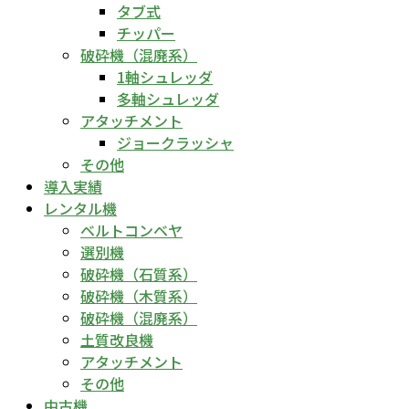
タブ式
チッパー
破砕機（混廃系）
1軸シュレッダ
多軸シュレッダ
アタッチメント
ジョークラッシャ
その他
導入実績
レンタル機
ベルトコンベヤ
選別機
破砕機（石質系）
破砕機（木質系）
破砕機（混廃系）
土質改良機
アタッチメント
その他
中古機