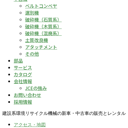
ベルトコンベヤ
選別機
破砕機（石質系）
破砕機（木質系）
破砕機（混廃系）
土質改良機
アタッチメント
その他
部品
サービス
カタログ
会社情報
JCEの強み
お問い合わせ
採用情報
建設系環境リサイクル機械の新車・中古車の販売とレンタル
アクセス・地図