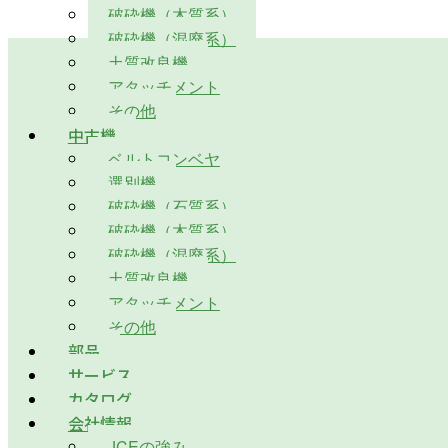
破砕機（木質系）
破砕機（混廃系）
土質改良機
アタッチメント
その他
中古機
ベルトコンベヤ
選別機
破砕機（石質系）
破砕機（木質系）
破砕機（混廃系）
土質改良機
アタッチメント
その他
部品
サービス
カタログ
会社情報
JCEの強み