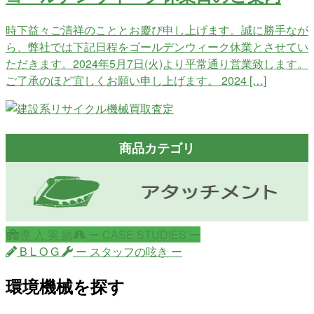
時下益々ご清祥のこととお慶び申し上げます。誠に勝手なが
ら、弊社では下記日程をゴールデンウィーク休業とさせてい
ただきます。2024年5月7日(火)より平常通り営業致します。
ご了承のほど宜しくお願い申し上げます。 2024 […]
商品カテゴリ
導 入 実 績
ー CASE STUDIES ー
B L O G
ー スタッフの呟き ー
環境機械を探す