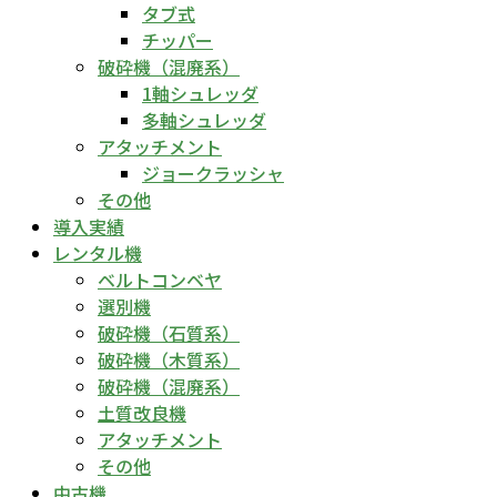
タブ式
チッパー
破砕機（混廃系）
1軸シュレッダ
多軸シュレッダ
アタッチメント
ジョークラッシャ
その他
導入実績
レンタル機
ベルトコンベヤ
選別機
破砕機（石質系）
破砕機（木質系）
破砕機（混廃系）
土質改良機
アタッチメント
その他
中古機