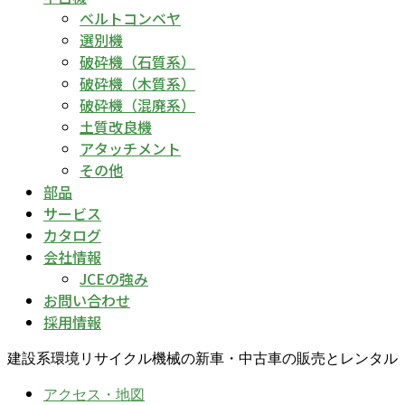
ベルトコンベヤ
選別機
破砕機（石質系）
破砕機（木質系）
破砕機（混廃系）
土質改良機
アタッチメント
その他
部品
サービス
カタログ
会社情報
JCEの強み
お問い合わせ
採用情報
建設系環境リサイクル機械の新車・中古車の販売とレンタル
アクセス・地図