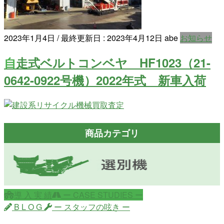
2023年1月4日
/ 最終更新日 :
2023年4月12日
abe
お知らせ
自走式ベルトコンベヤ HF1023（21-
0642-0922号機）2022年式 新車入荷
商品カテゴリ
導 入 実 績
ー CASE STUDIES ー
B L O G
ー スタッフの呟き ー