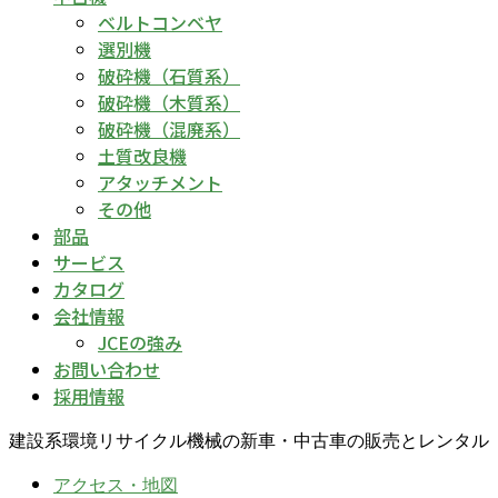
ベルトコンベヤ
選別機
破砕機（石質系）
破砕機（木質系）
破砕機（混廃系）
土質改良機
アタッチメント
その他
部品
サービス
カタログ
会社情報
JCEの強み
お問い合わせ
採用情報
建設系環境リサイクル機械の新車・中古車の販売とレンタル
アクセス・地図