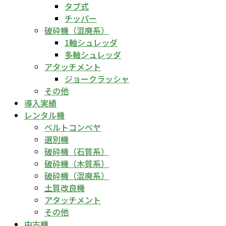
タブ式
チッパー
破砕機（混廃系）
1軸シュレッダ
多軸シュレッダ
アタッチメント
ジョークラッシャ
その他
導入実績
レンタル機
ベルトコンベヤ
選別機
破砕機（石質系）
破砕機（木質系）
破砕機（混廃系）
土質改良機
アタッチメント
その他
中古機