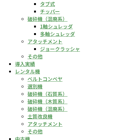
タブ式
チッパー
破砕機（混廃系）
1軸シュレッダ
多軸シュレッダ
アタッチメント
ジョークラッシャ
その他
導入実績
レンタル機
ベルトコンベヤ
選別機
破砕機（石質系）
破砕機（木質系）
破砕機（混廃系）
土質改良機
アタッチメント
その他
中古機