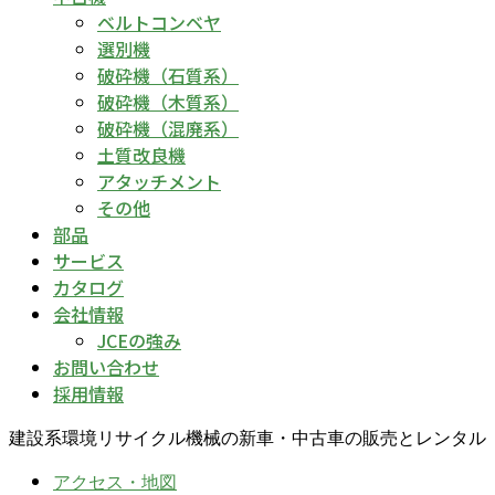
ベルトコンベヤ
選別機
破砕機（石質系）
破砕機（木質系）
破砕機（混廃系）
土質改良機
アタッチメント
その他
部品
サービス
カタログ
会社情報
JCEの強み
お問い合わせ
採用情報
建設系環境リサイクル機械の新車・中古車の販売とレンタル
アクセス・地図