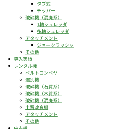
タブ式
チッパー
破砕機（混廃系）
1軸シュレッダ
多軸シュレッダ
アタッチメント
ジョークラッシャ
その他
導入実績
レンタル機
ベルトコンベヤ
選別機
破砕機（石質系）
破砕機（木質系）
破砕機（混廃系）
土質改良機
アタッチメント
その他
中古機