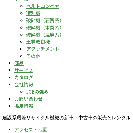
ベルトコンベヤ
選別機
破砕機（石質系）
破砕機（木質系）
破砕機（混廃系）
土質改良機
アタッチメント
その他
部品
サービス
カタログ
会社情報
JCEの強み
お問い合わせ
採用情報
建設系環境リサイクル機械の新車・中古車の販売とレンタル
アクセス・地図