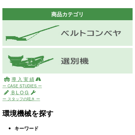
商品カテゴリ
導 入 実 績
ー CASE STUDIES ー
B L O G
ー スタッフの呟き ー
環境機械を探す
キーワード