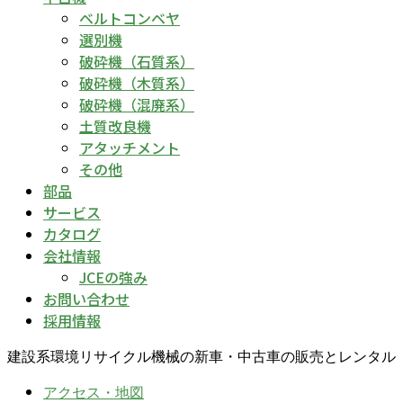
ベルトコンベヤ
選別機
破砕機（石質系）
破砕機（木質系）
破砕機（混廃系）
土質改良機
アタッチメント
その他
部品
サービス
カタログ
会社情報
JCEの強み
お問い合わせ
採用情報
建設系環境リサイクル機械の新車・中古車の販売とレンタル
アクセス・地図