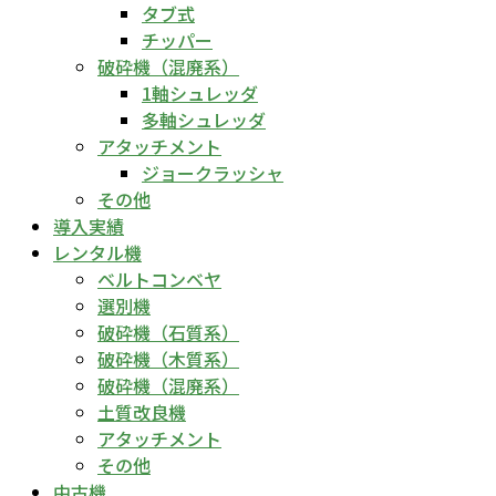
タブ式
チッパー
破砕機（混廃系）
1軸シュレッダ
多軸シュレッダ
アタッチメント
ジョークラッシャ
その他
導入実績
レンタル機
ベルトコンベヤ
選別機
破砕機（石質系）
破砕機（木質系）
破砕機（混廃系）
土質改良機
アタッチメント
その他
中古機