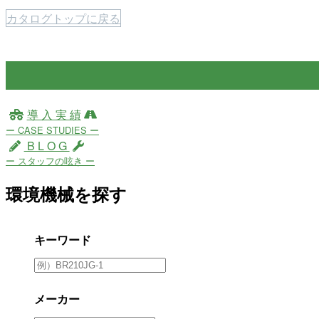
カタログトップに戻る
導 入 実 績
ー CASE STUDIES ー
B L O G
ー スタッフの呟き ー
環境機械を探す
キーワード
メーカー