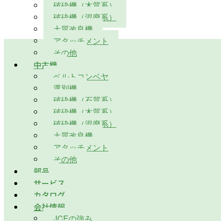
破砕機（木質系）
破砕機（混廃系）
土質改良機
アタッチメント
その他
中古機
ベルトコンベヤ
選別機
破砕機（石質系）
破砕機（木質系）
破砕機（混廃系）
土質改良機
アタッチメント
その他
部品
サービス
カタログ
会社情報
JCEの強み