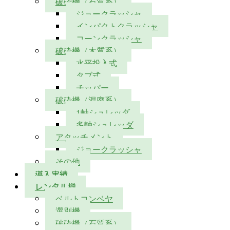
破砕機（石質系）
ジョークラッシャ
インパクトクラッシャ
コーンクラッシャ
破砕機（木質系）
水平投入式
タブ式
チッパー
破砕機（混廃系）
1軸シュレッダ
多軸シュレッダ
アタッチメント
ジョークラッシャ
その他
導入実績
レンタル機
ベルトコンベヤ
選別機
破砕機（石質系）