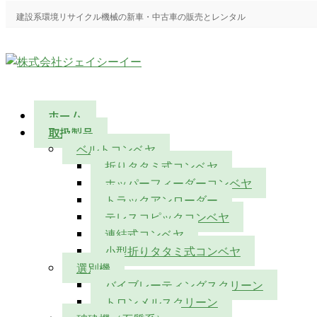
建設系環境リサイクル機械の新車・中古車の販売とレンタル
ホーム
取扱製品
ベルトコンベヤ
折りタタミ式コンベヤ
ホッパーフィーダーコンベヤ
トラックアンローダー
テレスコピックコンベヤ
連結式コンベヤ
小型折りタタミ式コンベヤ
選別機
バイブレーティングスクリーン
トロンメルスクリーン